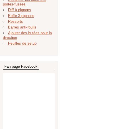
portes-fusées
Diff à pignons
Boîte 3 pignons
Ressorts
Barres anti-roulis
Ajouter des butées pour la
direction
Feuilles de setup
Fan page Facebook