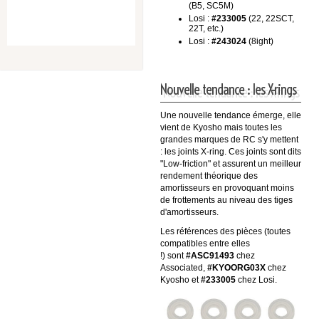
(B5, SC5M)
Losi :
#233005
(22, 22SCT,
22T, etc.)
Losi :
#243024
(8ight)
Nouvelle tendance : les X-rings
Une nouvelle tendance émerge, elle
vient de Kyosho mais toutes les
grandes marques de RC s'y mettent
: les joints X-ring. C
es joints sont dits
"Low-friction" et assurent un meilleur
rendement théorique des
amortisseurs en provoquant moins
de frottements au niveau des tiges
d'amortisseurs.
Les références des pièces (toutes
compatibles entre elles
!) sont
#ASC91493
chez
Associated,
#KYOORG03X
chez
Kyosho et
#233005
chez Losi.