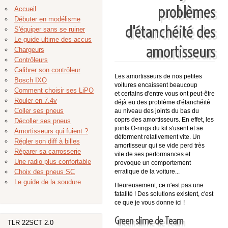
problèmes
Accueil
Débuter en modélisme
d'étanchéité des
S'équiper sans se ruiner
Le guide ultime des accus
amortisseurs
Chargeurs
Contrôleurs
Calibrer son contrôleur
Les amortisseurs de nos petites
Bosch IXO
voitures encaissent beaucoup
Comment choisir ses LiPO
et certains d'entre vous ont peut-être
Rouler en 7.4v
déjà eu des problème d'étanchéité
Coller ses pneus
au niveau des joints du bas du
coprs des amortisseurs. En effet, les
Décoller ses pneus
joints O-rings du kit s'usent et se
Amortisseurs qui fuient ?
déforment relativement vite. Un
Régler son diff à billes
amortisseur qui se vide perd très
Réparer sa carrosserie
vite de ses performances et
Une radio plus confortable
provoque un comportement
Choix des pneus SC
erratique de la voiture...
Le guide de la soudure
Heureusement, ce n'est pas une
fatalité ! Des solutions existent, c'est
ce que je vous donne ici !
Green slime de Team
TLR 22SCT 2.0