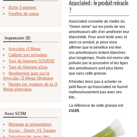
Associated : le produit miracle
Boîte 3 pignons
?
Feuilles de setup
Associated conseille de mettre du
"Green slime" sur les joints de ses
amortisseurs afin d'en améliorer leur
étanchéité. Pour avoir testé avec et
Impression 3D
sans ce produit, je peux vous
affirmer que le bénéfice est réel :
Anycubic i3 Mega
vos amortisseurs restent étanches
Calibrer son extrudeur
plus longtemps, l'huile est moins vite
Test du filament SOVB3D
polluée par la poussière et les tiges
Test du filament eSun
des amortisseurs sont plus libres
Nivellement auto sur la
que sans cette graisse.
Anycubic I3 Mega Ultrabase
N'hésitez donc pas à acheter ce
Rendre les moteurs de la i3
petit flacon qu'Associated ne fournit
Mega silencieux
malheureusement pas avec ses
kits...
La référence de cette graisse est
#1105
Asso SC5M
Montage et présentation
Accus : Shorty VS Square
Sécuriser les axes des