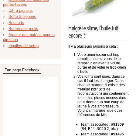
portes-fusées
Diff à pignons
Boîte 3 pignons
Ressorts
Malgré le slime, l'huile fuit
Barres anti-roulis
encore ?
Ajouter des butées pour la
direction
Feuilles de setup
Il y a plusieurs raisons à cela :
Votre amortisseur est trop
rempli, assurez-vous de le
remplir, d'enlever la vis de
purge et de vider le trop-plein
Fan page Facebook
d'huile
Vos joints sont usés, dans ce
cas il faut les changer. Dans
chaque marque, il existe des
"rebuild kits" (kits de
reconstruction) qui contiennent
toutes les pièces nécessaires
pour donner un bon coup de
jeune à vos amortisseurs.
Voici par marque, quelques
références de kits :
Team associated :
#91309
(B4, B44, SC10.2, etc.)
Team associated :
#91495