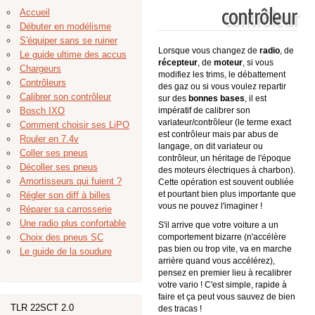
contrôleur
Accueil
Débuter en modélisme
S'équiper sans se ruiner
Lorsque vous changez de
radio
, de
Le guide ultime des accus
récepteur
, de
moteur
, si vous
Chargeurs
modifiez les trims, le débattement
Contrôleurs
des gaz ou si vous voulez repartir
Calibrer son contrôleur
sur des
bonnes bases
, il est
Bosch IXO
impératif de calibrer son
variateur/contrôleur (le terme exact
Comment choisir ses LiPO
est contrôleur mais par abus de
Rouler en 7.4v
langage, on dit variateur ou
Coller ses pneus
contrôleur, un héritage de l'époque
Décoller ses pneus
des moteurs électriques à charbon).
Amortisseurs qui fuient ?
Cette opération est souvent oubliée
et pourtant bien plus importante que
Régler son diff à billes
vous ne pouvez l'imaginer !
Réparer sa carrosserie
Une radio plus confortable
S'il arrive que votre voiture a un
Choix des pneus SC
comportement bizarre (n'accélère
pas bien ou trop vite, va en marche
Le guide de la soudure
arrière quand vous accélérez),
pensez en premier lieu à recalibrer
votre vario ! C'est simple, rapide à
faire et ça peut vous sauvez de bien
TLR 22SCT 2.0
des tracas !