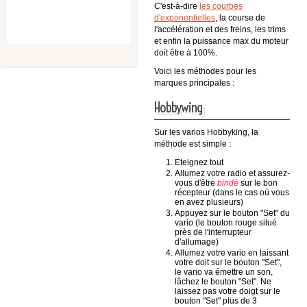
C'est-à-dire
les courbes
d'exponentielles
, la course de
l'accélération et des freins, les trims
et enfin la puissance max du moteur
doit être à 100%.
Voici les méthodes pour les
marques principales :
Hobbywing
Sur les varios Hobbyking, la
méthode est simple :
Eteignez tout
Allumez votre radio et assurez-
vous d'être
bindé
sur le bon
récepteur (dans le cas où vous
en avez plusieurs)
Appuyez sur le bouton "Set" du
vario (le bouton rouge situé
près de l'interrupteur
d'allumage)
Allumez votre vario en laissant
votre doit sur le bouton "Set",
le vario va émettre un son,
lâchez le bouton "Set". Ne
laissez pas votre doigt sur le
bouton "Set" plus de 3